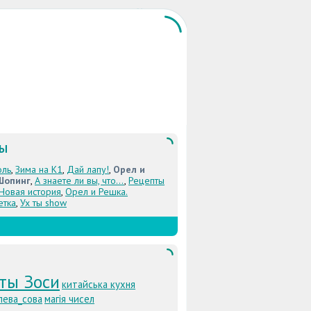
ЛЫ
оль
,
Зима на К1
,
Дай лапу!
,
Орел и
Шопинг
,
А знаете ли вы, что...
,
Рецепты
 Новая история
,
Орел и Решка.
етка
,
Ух ты show
ты Зоси
китайська кухня
лева_сова
магія чисел