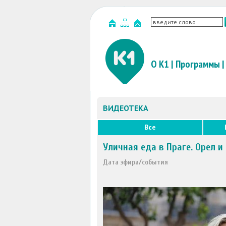
О К1
|
Программы
|
ВИДЕОТЕКА
Все
Уличная еда в Праге. Орел и
Дата эфира/события