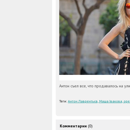
Антон съел все, что продавалось на ул
Теги:
Антон Лаврентьєв, Маша Івакова, оре
Комментарии
(0)