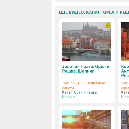
ЕЩЕ ВИДЕО: КАНАЛ "ОРЕЛ И РЕ
Золотая Прага. Орел и
Кор
Решка. Шопинг
Ант
Реш
16.03.2015 | 19:08
Отдельные
16.03
сюжеты
сюж
Канал:
Орел и Решка.
Кан
Шопинг
Шоп