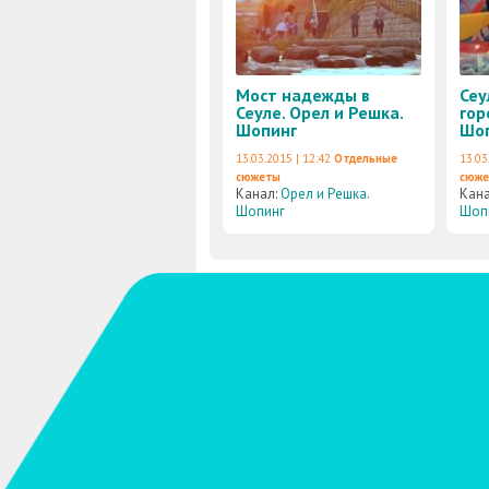
Мост надежды в
Сеу
Сеуле. Орел и Решка.
гор
Шопинг
Шо
13.03.2015 | 12:42
Отдельные
13.03
сюжеты
сюж
Канал:
Орел и Решка.
Кан
Шопинг
Шоп