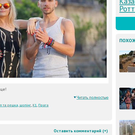
Каза
Рот
ПОХОЖ
ице!
Читать полностью
л та решка, шопінг
,
К1
,
Прага
Оставить комментарий (
+
)