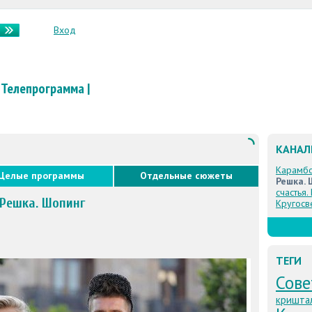
Вход
Телепрограмма
|
КАНА
Карамб
Целые программы
Отдельные сюжеты
Решка. 
счастья.
 Решка. Шопинг
Кругосв
ТЕГИ
Сове
кришта