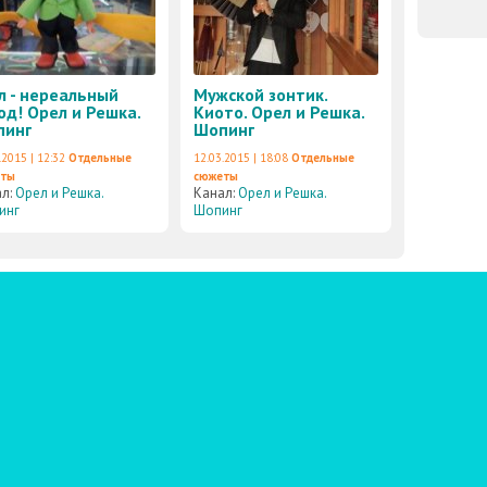
л - нереальный
Мужской зонтик.
од! Орел и Решка.
Киото. Орел и Решка.
пинг
Шопинг
.2015 | 12:32
Отдельные
12.03.2015 | 18:08
Отдельные
еты
сюжеты
ал:
Орел и Решка.
Канал:
Орел и Решка.
инг
Шопинг