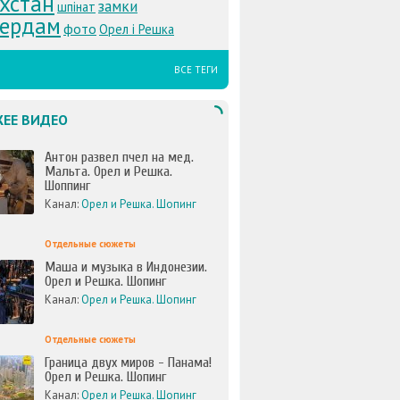
хстан
замки
шпінат
тердам
фото
Орел і Решка
ВСЕ ТЕГИ
ЕЕ ВИДЕО
Антон развел пчел на мед.
Мальта. Орел и Решка.
Шоппинг
Канал:
Орел и Решка. Шопинг
Отдельные сюжеты
Маша и музыка в Индонезии.
Орел и Решка. Шопинг
Канал:
Орел и Решка. Шопинг
Отдельные сюжеты
Граница двух миров - Панама!
Орел и Решка. Шопинг
Канал:
Орел и Решка. Шопинг