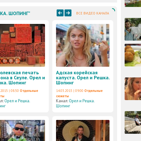
ШКА. ШОПИНГ"
ВСЕ ВИДЕО КАНАЛА
олевская печать
Адская корейская
она в Сеуле. Орел и
капуста. Орел и Решка.
ка. Шопинг
Шопинг
.2015 | 08:50
Отдельные
14.03.2015 | 09:00
Отдельные
еты
сюжеты
ал:
Орел и Решка.
Канал:
Орел и Решка.
инг
Шопинг