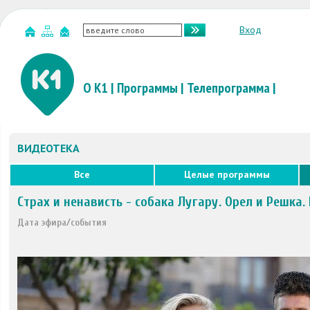
Вход
О К1
|
Программы
|
Телепрограмма
|
ВИДЕОТЕКА
Все
Целые программы
Страх и ненависть - собака Лугару. Орел и Решка.
Дата эфира/события