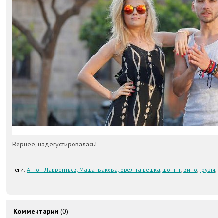
Вернее, надегустировалась!
Теги:
Антон Лаврентьєв, Маша Івакова, орел та решка, шопінг
,
вино
,
Грузія
,
Комментарии
(0)