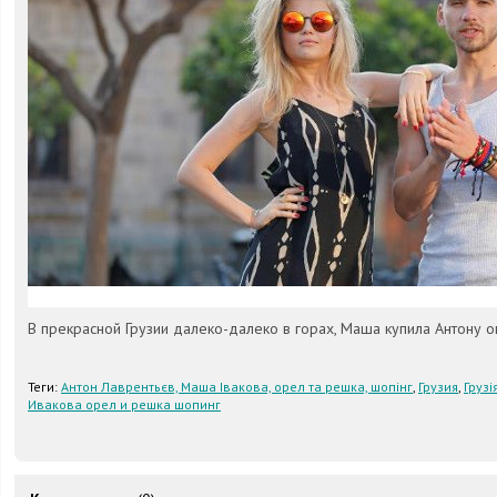
В прекрасной Грузии далеко-далеко в горах, Маша купила Антону 
Теги:
Антон Лаврентьєв, Маша Івакова, орел та решка, шопінг
,
Грузия
,
Грузі
Ивакова орел и решка шопинг