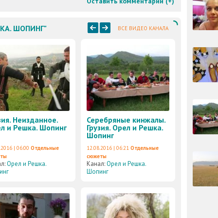
Оставить комментарий (
+
)
ШКА. ШОПИНГ"
ВСЕ ВИДЕО КАНАЛА
зия. Неизданное.
Серебряные кинжалы.
л и Решка. Шопинг
Грузия. Орел и Решка.
Шопинг
.2016 | 06:00
Отдельные
12.08.2016 | 06:21
Отдельные
еты
сюжеты
ал:
Орел и Решка.
Канал:
Орел и Решка.
инг
Шопинг