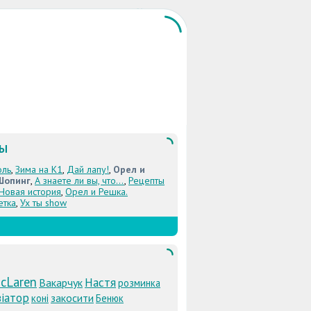
ЛЫ
оль
,
Зима на К1
,
Дай лапу!
,
Орел и
Шопинг
,
А знаете ли вы, что...
,
Рецепты
 Новая история
,
Орел и Решка.
етка
,
Ух ты show
cLaren
Настя
Вакарчук
розминка
іатор
закосити
коні
Бенюк