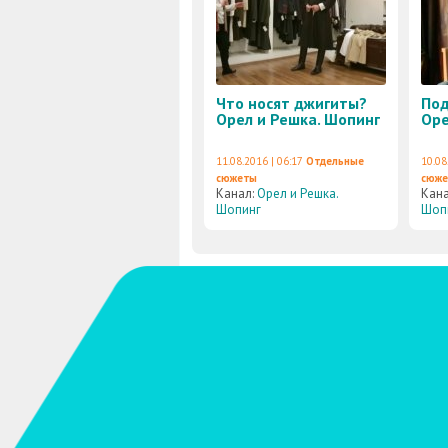
Что носят джигиты?
Под
Орел и Решка. Шопинг
Оре
11.08.2016 | 06:17
Отдельные
10.08
сюжеты
сюж
Канал:
Орел и Решка.
Кан
Шопинг
Шоп