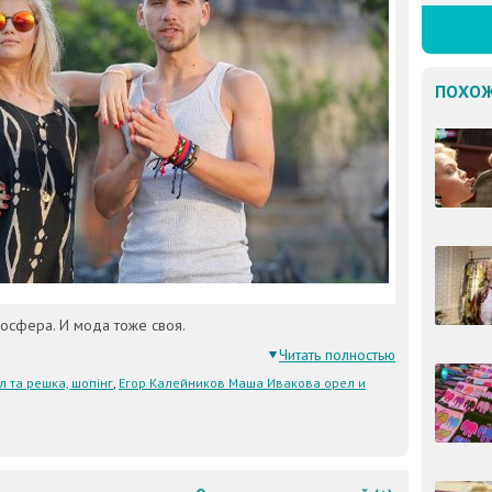
ПОХОЖ
осфера. И мода тоже своя.
Читать полностью
л та решка, шопінг
,
Егор Калейников Маша Ивакова орел и