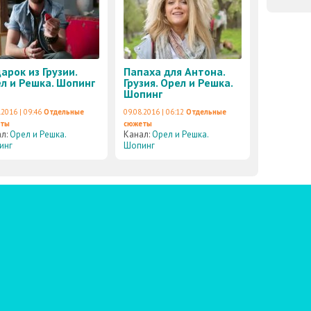
арок из Грузии.
Папаха для Антона.
л и Решка. Шопинг
Грузия. Орел и Решка.
Шопинг
.2016 | 09:46
Отдельные
09.08.2016 | 06:12
Отдельные
еты
сюжеты
ал:
Орел и Решка.
Канал:
Орел и Решка.
инг
Шопинг