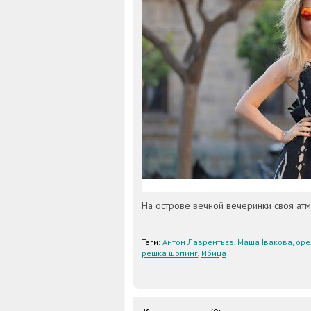
На острове вечной вечеринки своя атм
Теги:
Антон Лаврентьєв, Маша Івакова, оре
решка шопинг
,
Ибица