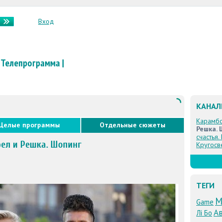
Вход
Телепрограмма
|
КАНА
Карамб
Целые программы
Отдельные сюжеты
Решка. 
счастья.
ел и Решка. Шопинг
Кругосв
ТЕГИ
M
Game
Ав
Лі Бо