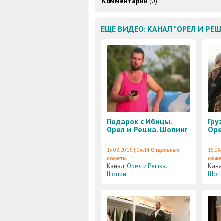
Комментарии
(0)
ЕЩЕ ВИДЕО: КАНАЛ "ОРЕЛ И РЕ
Подарок с Ибицы.
Гру
Орел и Решка. Шопинг
Оре
15.08.2016 | 06:14
Отдельные
15.08
сюжеты
сюж
Канал:
Орел и Решка.
Кан
Шопинг
Шоп