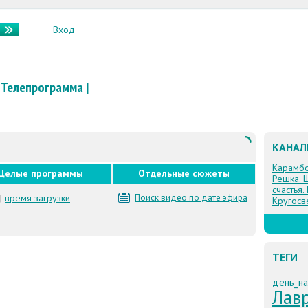
Вход
Телепрограмма
|
КАНА
Карамб
Целые программы
Отдельные сюжеты
Решка. 
счастья.
|
время загрузки
Поиск видео по дате эфира
Кругосв
ТЕГИ
день_н
Лав