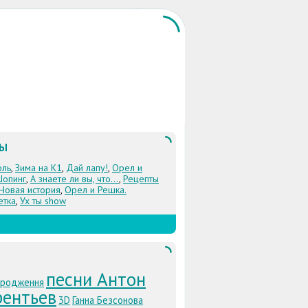
ЛЫ
оль
,
Зима на К1
,
Дай лапу!
,
Орел и
Шопинг
,
А знаете ли вы, что...
,
Рецепты
 Новая история
,
Орел и Решка.
етка
,
Ух ты show
песни Антон
ародження
рентьев
3D
Ганна Безсонова