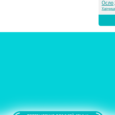
Осло
Харчиш