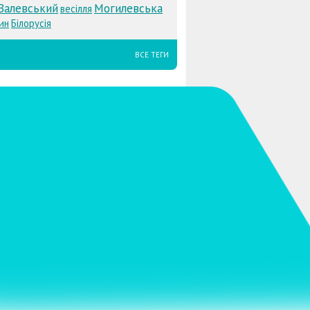
Залевський
Могилевська
весілля
ин
Білорусія
ВСЕ ТЕГИ