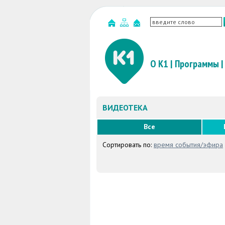
О К1
|
Программы
|
ВИДЕОТЕКА
Все
Сортировать по:
время события/эфира