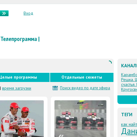
Вход
Телепрограмма
|
КАНА
Карамб
Целые программы
Отдельные сюжеты
Решка. 
счастья.
|
время загрузки
Поиск видео по дате эфира
Кругосв
ТЕГИ
как най
Дан