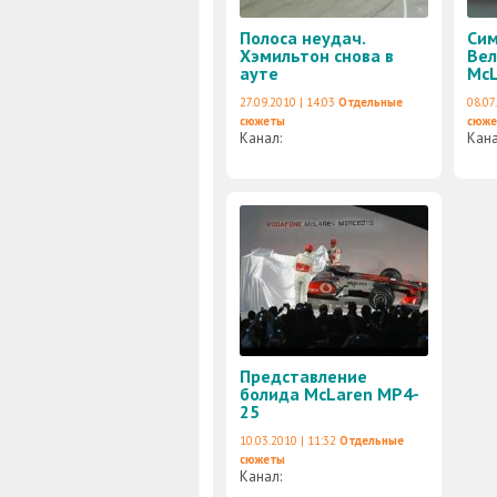
Полоса неудач.
Сим
Хэмильтон снова в
Вел
ауте
McL
27.09.2010 | 14:03
Отдельные
08.07
сюжеты
сюж
Канал:
Кан
Представление
болида McLaren MP4-
25
10.03.2010 | 11:32
Отдельные
сюжеты
Канал: