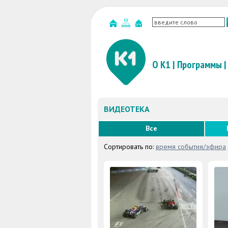
О К1
|
Программы
|
ВИДЕОТЕКА
Все
Сортировать по:
время события/эфира