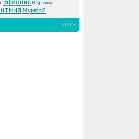
Эфиопия
.
El Кравчук
ентина
Мумбай
ВСЕ ТЕГИ