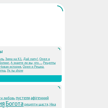
ЛЫ
оль
,
Зима на К1
,
Дай лапу!
,
Орел и
Шопинг
,
А знаете ли вы, что...
,
Рецепты
 Новая история
,
Орел и Решка.
етка
,
Ух ты show
пустеля
афігенний
ти любовь
ия
Богота
рецепти щастя, Ніка