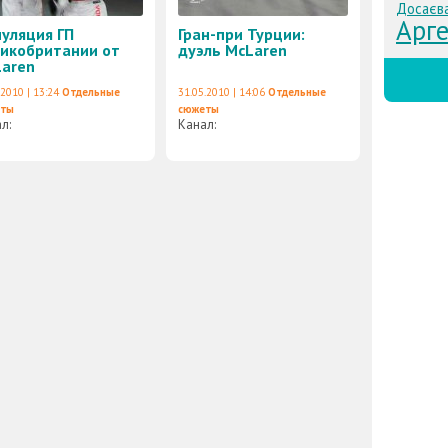
Досаєва
Арг
уляция ГП
Гран-при Турции:
икобритании от
дуэль McLaren
aren
.2010 | 13:24
Отдельные
31.05.2010 | 14:06
Отдельные
еты
сюжеты
ал:
Канал: