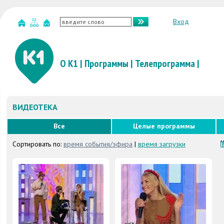
Вход
О К1
|
Программы
|
Телепрограмма
|
ВИДЕОТЕКА
Все
Целые программы
Сортировать по:
время события/эфира
|
время загрузки