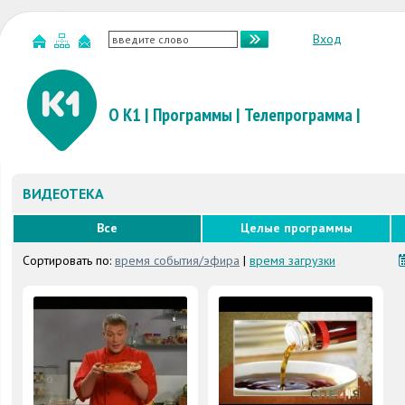
Вход
О К1
|
Программы
|
Телепрограмма
|
ВИДЕОТЕКА
Все
Целые программы
Сортировать по:
время события/эфира
|
время загрузки