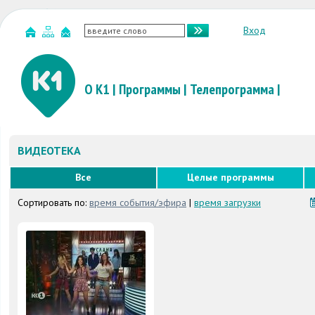
Вход
О К1
|
Программы
|
Телепрограмма
|
ВИДЕОТЕКА
Все
Целые программы
Сортировать по:
время события/эфира
|
время загрузки