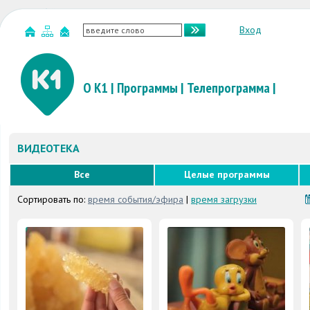
Вход
О К1
|
Программы
|
Телепрограмма
|
ВИДЕОТЕКА
Все
Целые программы
Сортировать по:
время события/эфира
|
время загрузки