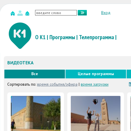
Вход
О К1
|
Программы
|
Телепрограмма
|
ВИДЕОТЕКА
Все
Целые программы
Сортировать по:
время события/эфира
|
время загрузки