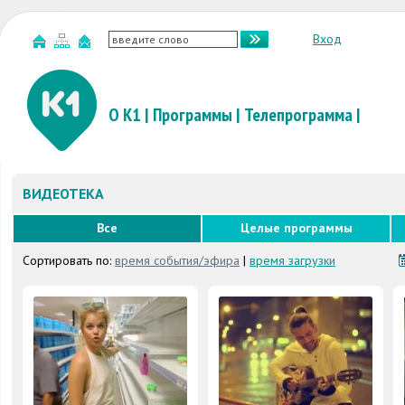
Вход
О К1
|
Программы
|
Телепрограмма
|
ВИДЕОТЕКА
Все
Целые программы
Сортировать по:
время события/эфира
|
время загрузки