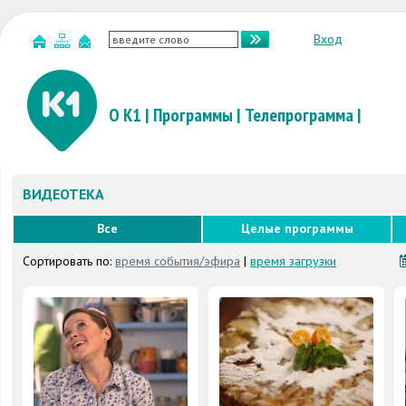
Вход
О К1
|
Программы
|
Телепрограмма
|
ВИДЕОТЕКА
Все
Целые программы
Сортировать по:
время события/эфира
|
время загрузки