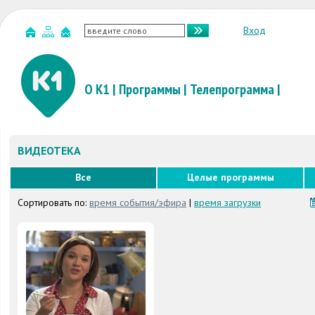
Вход
О К1
|
Программы
|
Телепрограмма
|
ВИДЕОТЕКА
Все
Целые программы
Сортировать по:
время события/эфира
|
время загрузки