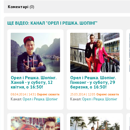
Коментарі
(0)
ЩЕ ВІДЕО: КАНАЛ "ОРЕЛ І РЕШКА. ШОПІНГ"
Орел і Решка. Шопінг.
Орел і Решка. Шопінг.
Ханой - у суботу, 12
Гонконг - у суботу, 29
квітня, о 16:50!
березня, о 16:50!
08.04.2014 | 14:31
Окремі сюжети
25.03.2014 | 12:05
Окремі сюжети
Канал:
Орел і Решка. Шопінг
Канал:
Орел і Решка. Шопінг