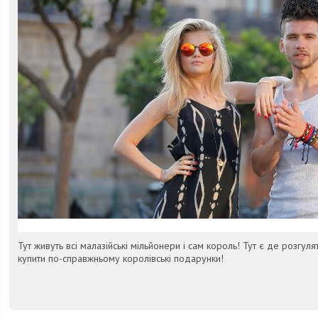
Тут живуть всі малазійські мільйонери і сам король! Тут є де розгуля
купити по-справжньому королівські подарунки!