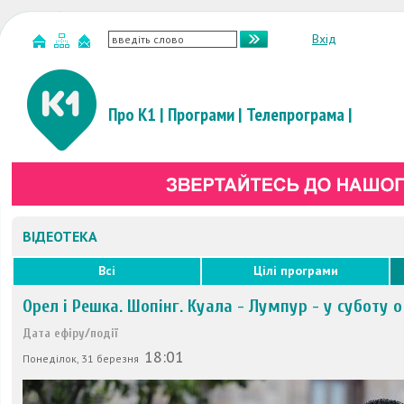
Вхід
Про К1
|
Програми
|
Телепрограма
|
ВІДЕОТЕКА
Всі
Цілі програми
Орел і Решка. Шопінг. Куала - Лумпур - у суботу о 
Дата ефіру/події
18:01
Понеділок, 31 березня