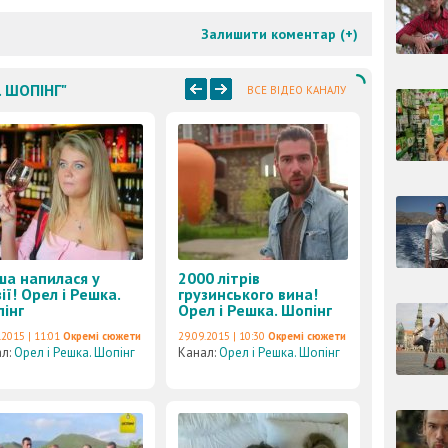
Залишити коментар (
+
)
. ШОПІНГ"
ВСЕ ВІДЕО КАНАЛУ
а напилася у
2000 літрів
зії! Орел і Решка.
грузинського вина!
інг
Орел і Решка. Шопінг
.2015 | 11:01
Окремі сюжети
29.09.2015 | 10:30
Окремі сюжети
ал:
Орел і Решка. Шопінг
Канал:
Орел і Решка. Шопінг