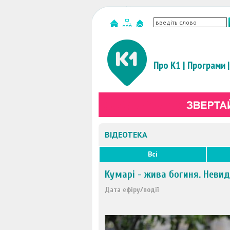
Про К1
|
Програми
|
ВІДЕОТЕКА
Всі
Кумарі - жива богиня. Невид
Дата ефіру/події