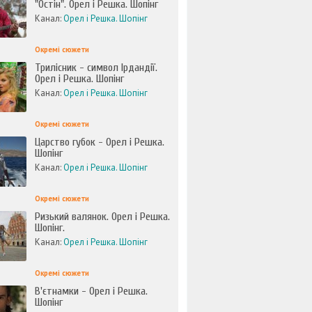
"Остін". Орел і Решка. Шопінг
Канал:
Орел і Решка. Шопінг
Окремі сюжети
Трилісник - символ Ірдандії.
Орел і Решка. Шопінг
Канал:
Орел і Решка. Шопінг
Окремі сюжети
Царство губок - Орел і Решка.
Шопінг
Канал:
Орел і Решка. Шопінг
Окремі сюжети
Ризький валянок. Орел і Решка.
Шопінг.
Канал:
Орел і Решка. Шопінг
Окремі сюжети
В'єтнамки - Орел і Решка.
Шопінг