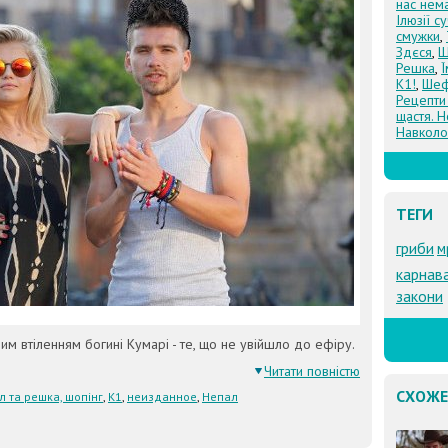
нас нем
Ілюзії с
смужки
,
Здєся
,
Щ
Решка
,
К1!
,
Шеф
Рецепти
щастя. Н
Навколо
ТЕГИ
гриби
м
карнав
закони
вим втіленням богині Кумарі - те, що не увійшло до ефіру.
Читати повністю
СХОЖЕ
л та решка, шопінг
,
К1
,
неизданное
,
Непал