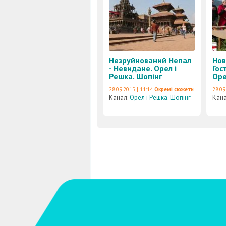
Незруйнований Непал
Нов
- Невидане. Орел і
Гос
Решка. Шопінг
Оре
28.09.2015 | 11:14
Окремі сюжети
28.09
Канал:
Орел і Решка. Шопінг
Кан