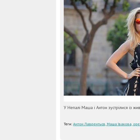
У Непалі Маша і Антон зустрілися із жи
Теги:
Антон Лаврентьєв, Маша Івакова, оре