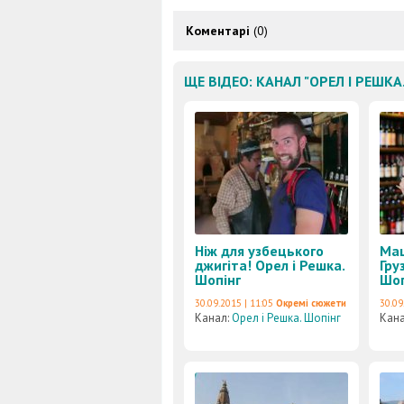
Коментарі
(0)
ЩЕ ВІДЕО: КАНАЛ "ОРЕЛ І РЕШКА
Ніж для узбецького
Маш
джигіта! Орел і Решка.
Гру
Шопінг
Шоп
30.09.2015 | 11:05
Окремі сюжети
30.09
Канал:
Орел і Решка. Шопінг
Кан