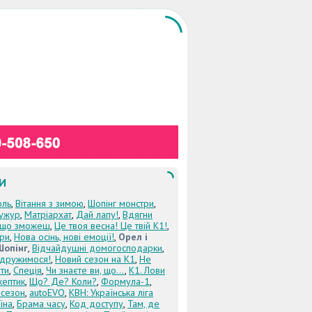
И
оль
,
Вітання з зимою
,
Шопінг монстри
,
ужур
,
Матріархат
,
Дай лапу!
,
Вдягни
кщо зможеш
,
Це твоя весна! Це твій К1!
,
три
,
Нова осінь, нові емоції!
,
Орел і
Шопінг
,
Відчайдушні домогосподарки
,
дружимося!
,
Новий сезон на К1
,
Не
ти
,
Спеція
,
Чи знаєте ви, що...
,
К1. Лови
кептик
,
Що? Де? Коли?
,
Формула-1
,
 сезон
,
autoEVO
,
КВН: Українська ліга
їна
,
Брама часу
,
Код доступу
,
Там, де