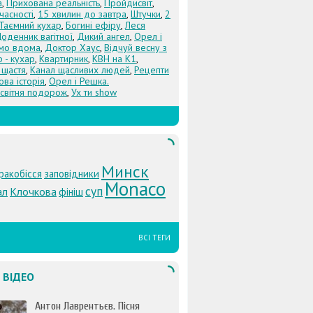
а
,
Прихована реальність
,
Пройдисвіт
,
учасності
,
15 хвилин до завтра
,
Штучки
,
2
Таємний кухар
,
Богині ефіру
,
Леся
оденник вагітної
,
Дикий ангел
,
Орел і
Їмо вдома
,
Доктор Хаус
,
Відчуй весну з
 - кухар
,
Квартирник
,
КВН на К1
,
 щастя
,
Канал щасливих людей
,
Рецепти
ова історія
,
Орел і Решка.
світня подорож
,
Ух ти show
Минск
ракобісся
заповідники
Monaco
суп
ал
Клочкова
фініш
ВСІ ТЕГИ
 ВІДЕО
Антон Лаврентьєв. Пісня