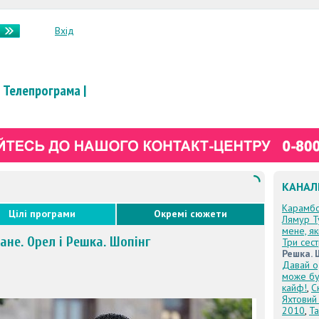
Вхід
Телепрограма
|
КАНАЛ
Карамб
Цілі програми
Окремі сюжети
Лямур Т
мене, я
ане. Орел і Решка. Шопінг
Три сес
Решка. 
Давай о
може бу
кайф!
,
С
Яхтовий
2010
,
Та