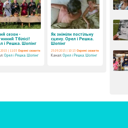
ий сезон -
Як зніміли постільну
тинний Тбілісі!
сцену. Орел і Решка.
л і Решка. Шопінг
Шопінг
.2015 | 11:03
Окремі сюжети
25.09.2015 | 10:13
Окремі сюжети
ал:
Орел і Решка. Шопінг
Канал:
Орел і Решка. Шопінг