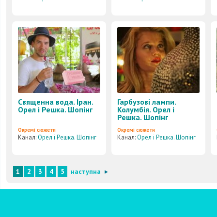
Священна вода. Іран.
Гарбузові лампи.
Орел і Решка. Шопінг
Колумбія. Орел і
Решка. Шопінг
Окремі сюжети
Окремі сюжети
Канал:
Орел і Решка. Шопінг
Канал:
Орел і Решка. Шопінг
1
2
3
4
5
наступна