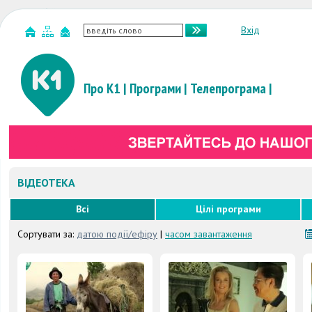
Вхід
Про К1
|
Програми
|
Телепрограма
|
ВІДЕОТЕКА
Всі
Цілі програми
Сортувати за:
датою події/ефіру
|
часом завантаження