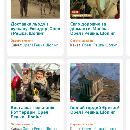
Доставка льоду з
Скло дорожче за
вулкану. Еквадор. Орел
діаманти. Маніла.
і Решка. Шопінг
Орел і Решка. Шопінг
Окремі сюжети
Окремі сюжети
Канал:
Орел і Решка. Шопінг
Канал:
Орел і Решка. Шопінг
Виставка тюльпанів.
Горний гордий Єреван!
Роттердам. Орел і
Орел і Решка. Шопінг
Решка. Шопінг
Окремі сюжети
Окремі сюжети
Канал:
Орел і Решка. Шопінг
Канал:
Орел і Решка. Шопінг