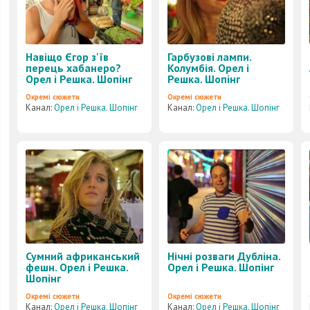
Навіщо Єгор з'їв
Гарбузові лампи.
перець хабанеро?
Колумбія. Орел і
Орел і Решка. Шопінг
Решка. Шопінг
Окремі сюжети
Окремі сюжети
Канал:
Орел і Решка. Шопінг
Канал:
Орел і Решка. Шопінг
Сумний африканський
Нічні розваги Дубліна.
фешн. Орел і Решка.
Орел і Решка. Шопінг
Шопінг
Окремі сюжети
Окремі сюжети
Канал:
Орел і Решка. Шопінг
Канал:
Орел і Решка. Шопінг