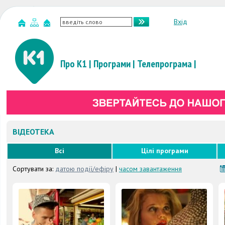
Вхід
Про К1
|
Програми
|
Телепрограма
|
ВІДЕОТЕКА
Всі
Цілі програми
Сортувати за:
датою події/ефіру
|
часом завантаження