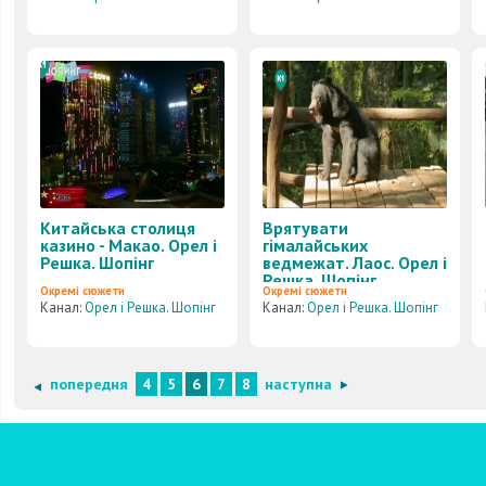
Китайська столиця
Врятувати
казино - Макао. Орел і
гімалайських
Решка. Шопінг
ведмежат. Лаос. Орел і
Решка. Шопінг
Окремі сюжети
Окремі сюжети
Канал:
Орел і Решка. Шопінг
Канал:
Орел і Решка. Шопінг
попередня
4
5
6
7
8
наступна