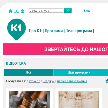
Вхід
Про К1
|
Програми
|
Телепрограма
|
ВІДЕОТЕКА
Всі
Цілі програми
Сортувати за:
датою події/ефіру
|
часом завантаження