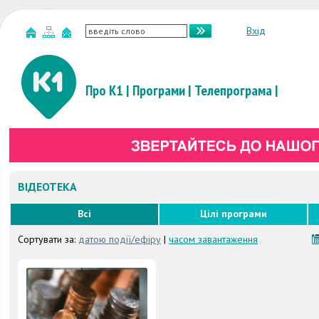
Вхід
Про К1
|
Програми
|
Телепрограма
|
ВІДЕОТЕКА
Всі
Цілі програми
Сортувати за:
датою події/ефіру
|
часом завантаження