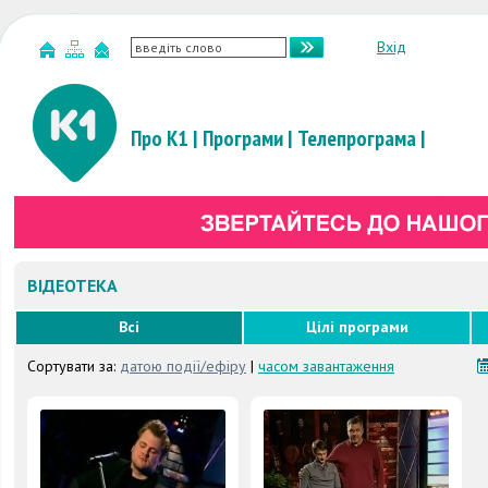
Вхід
Про К1
|
Програми
|
Телепрограма
|
ВІДЕОТЕКА
Всі
Цілі програми
Сортувати за:
датою події/ефіру
|
часом завантаження