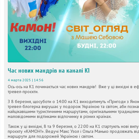
Час нових мандрів на каналі К1
4 марта 2025 | 14:56
Ось-ось на К1 починається час нових мандрів! Вже у ці вихідні в ефі
тревел-проєкти.
З 8 березня, щосуботи о 14:00 на К1 виходитимуть «Пригоди з Яно
тревел-блогерка вирушає у подорож Україною та світом, аби позна
найцікавішими туристичними маршрутами, оригінальними традиціями
маловідомими відтінками відпочинку в різних країнах.
Також у ці вихідні, 8 та 9 березня, о 22:00 на К1 стартують нові в
проєкту «КАМОН!». Ведучі Макс Узол і Ольга Манько продовжать від
маршрути для подорожей Україною і світом.