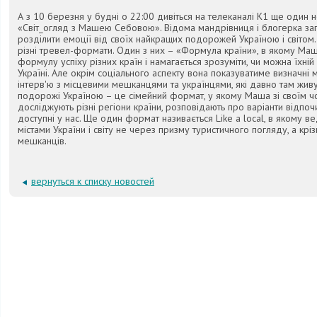
А з 10 березня у будні о 22:00 дивіться на телеканалі К1 ще один 
«Світ_огляд з Машею Себовою». Відома мандрівниця і блогерка за
розділити емоції від своїх найкращих подорожей Україною і світом.
різні тревел-формати. Один з них – «Формула країни», в якому М
формулу успіху різних країн і намагається зрозуміти, чи можна їхній
Україні. Але окрім соціального аспекту вона показуватиме визначні 
інтерв'ю з місцевими мешканцями та українцями, які давно там живут
подорожі Україною – це сімейний формат, у якому Маша зі своїм ч
досліджують різні регіони країни, розповідають про варіанти відпочин
доступні у нас. Ще один формат називається Like a local, в якому в
містами України і світу не через призму туристичного погляду, а крі
мешканців.
вернуться к списку новостей