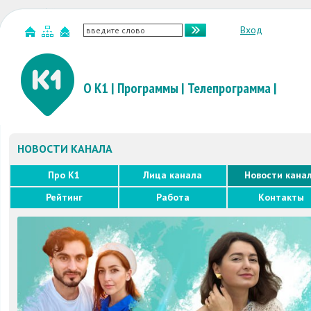
Вход
О К1
|
Программы
|
Телепрограмма
|
НОВОСТИ КАНАЛА
Про K1
Лица канала
Новости кана
Рейтинг
Работа
Контакты