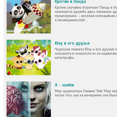
Кротик и Панда
Кротик случайно встречает Панду в б
начинается дружба двух отважных др
мультсериала — веселая комедийная 
и неожиданностей...
Юху и его друзья
Чудесная планета Юху и его друзей, 
находится в опасности из-за надвига
катастрофы...
Я - зомби
Мир ординатора Оливии "Лив" Мур пе
после того, как на вечеринке она был