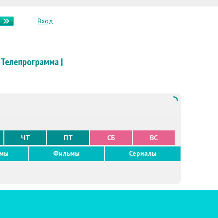
Вход
Телепрограмма
|
ЧТ
ПТ
СБ
ВС
ммы
Фильмы
Сериалы