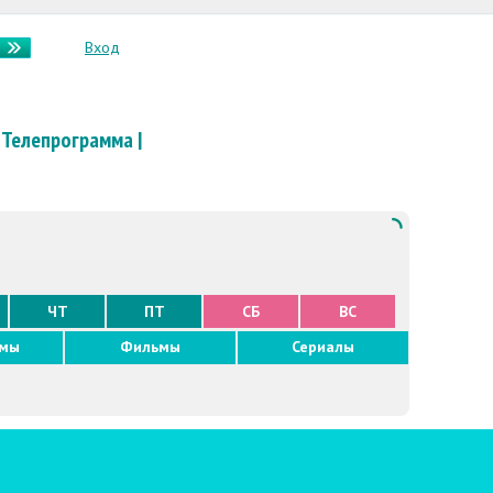
Вход
Телепрограмма
|
ЧТ
ПТ
СБ
ВС
ммы
Фильмы
Сериалы