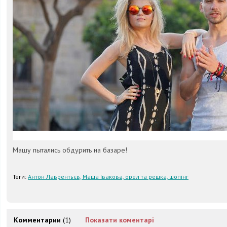
Машу пытались обдурить на базаре!
Теги:
Антон Лаврентьєв, Маша Івакова, орел та решка, шопінг
Комментарии
(1)
Показати коментарі