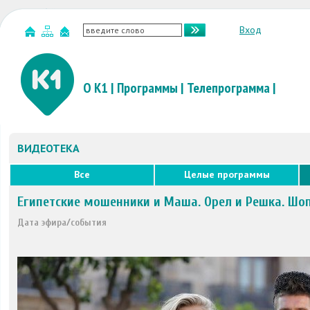
Вход
О К1
|
Программы
|
Телепрограмма
|
ВИДЕОТЕКА
Все
Целые программы
Египетские мошенники и Маша. Орел и Решка. Шо
Дата эфира/события