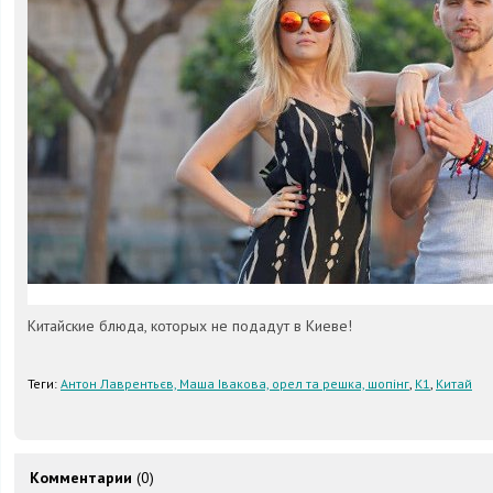
Китайские блюда, которых не подадут в Киеве!
Теги:
Антон Лаврентьєв, Маша Івакова, орел та решка, шопінг
,
К1
,
Китай
Комментарии
(0)