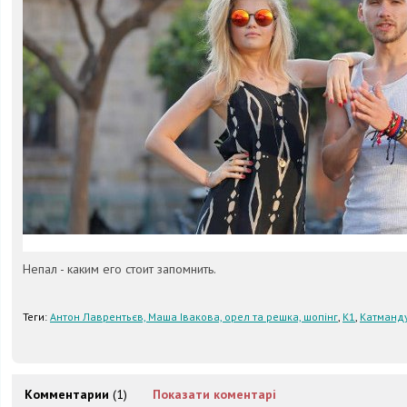
Непал - каким его стоит запомнить.
Теги:
Антон Лаврентьєв, Маша Івакова, орел та решка, шопінг
,
К1
,
Катманд
Комментарии
(1)
Показати коментарі