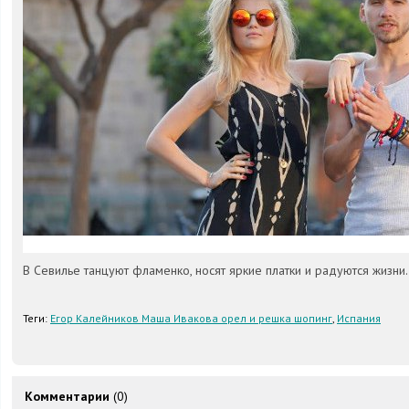
В Севилье танцуют фламенко, носят яркие платки и радуются жизни.
Теги:
Егор Калейников Маша Ивакова орел и решка шопинг
,
Испания
Комментарии
(0)