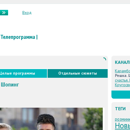
Вход
Телепрограмма
|
КАНА
Карамб
Целые программы
Отдельные сюжеты
Решка. 
счастья.
. Шопинг
Кругосв
ТЕГИ
розмин
Нов