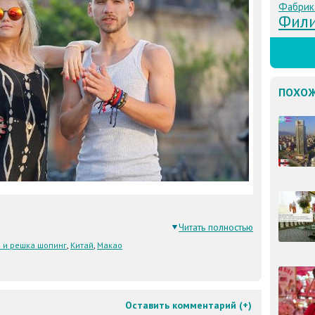
Фабрик
Фил
ПОХОЖ
Читать полностью
 и решка шопинг
,
Китай
,
Макао
Оставить комментарий (
+
)