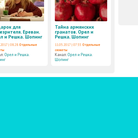
арок для
Тайна армянских
езрителя. Ереван.
гранатов. Орел и
л и Решка. Шопинг
Решка. Шопинг
.2017 | 08:28
Отдельные
11.05.2017 | 07:55
Отдельные
еты
сюжеты
ал:
Орел и Решка.
Канал:
Орел и Решка.
инг
Шопинг