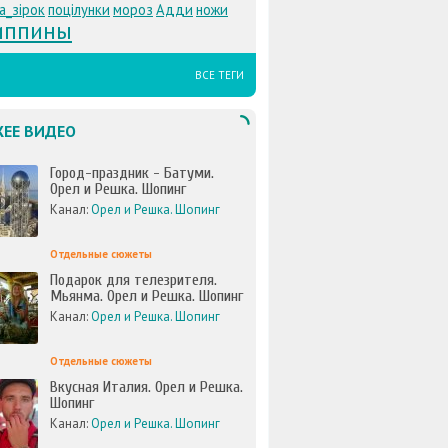
а_зірок
поцілунки
мороз
Адди
ножи
иппины
ВСЕ ТЕГИ
ЕЕ ВИДЕО
Город-праздник - Батуми.
Орел и Решка. Шопинг
Канал:
Орел и Решка. Шопинг
Отдельные сюжеты
Подарок для телезрителя.
Мьянма. Орел и Решка. Шопинг
Канал:
Орел и Решка. Шопинг
Отдельные сюжеты
Вкусная Италия. Орел и Решка.
Шопинг
Канал:
Орел и Решка. Шопинг