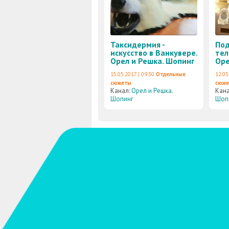
Таксидермия -
Под
искусство в Ванкувере.
тел
Орел и Решка. Шопинг
Оре
15.05.2017 | 09:30
Отдельные
12.05
сюжеты
сюж
Канал:
Орел и Решка.
Кан
Шопинг
Шоп