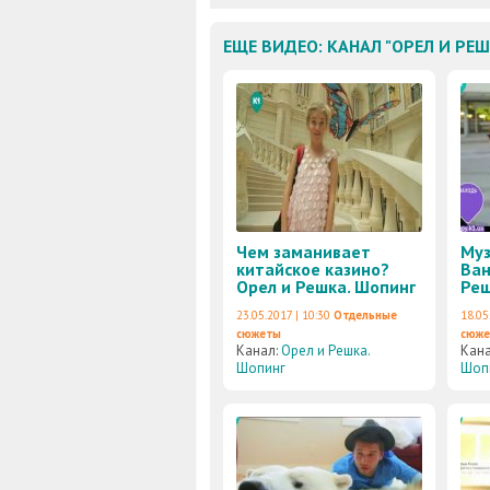
ЕЩЕ ВИДЕО: КАНАЛ "ОРЕЛ И РЕ
Чем заманивает
Муз
китайское казино?
Ван
Орел и Решка. Шопинг
Реш
23.05.2017 | 10:30
Отдельные
18.05
сюжеты
сюж
Канал:
Орел и Решка.
Кан
Шопинг
Шоп