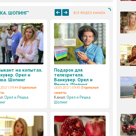
ШКА. ШОПИНГ"
ВСЕ ВИДЕО КАНАЛА
ыкант на копытах.
Подарок для
кувер. Орел и
телезрителя.
ка. Шопинг
Ванкувер. Орел и
Решка. Шопинг
.2017 | 09:44
Отдельные
16.05.2017 | 09:43
Отдельные
еты
сюжеты
ал:
Орел и Решка.
Канал:
Орел и Решка.
инг
Шопинг