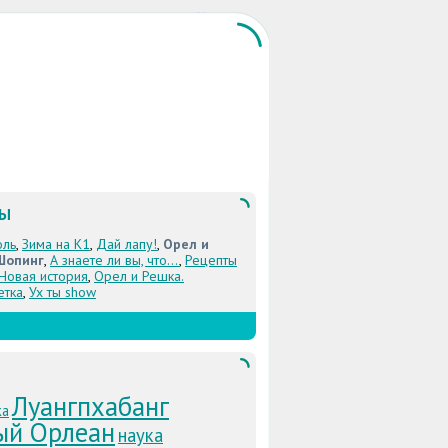
ЛЫ
оль
,
Зима на К1
,
Дай лапу!
,
Орел и
Шопинг
,
А знаете ли вы, что...
,
Рецепты
 Новая история
,
Орел и Решка.
етка
,
Ух ты show
Луангпхабанг
ка
ый Орлеан
наука