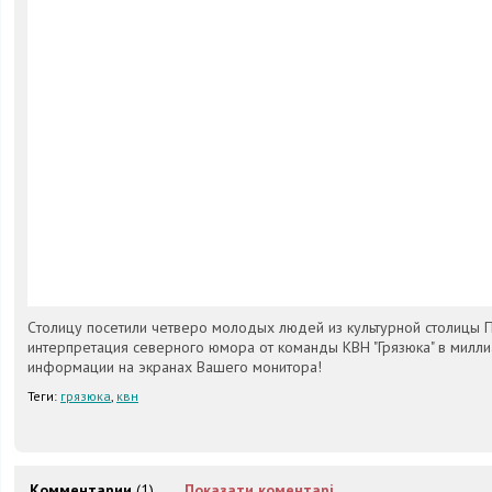
Cтолицу посетили четверо молодых людей из культурной столицы 
интерпретация северного юмора от команды КВН "Грязюка" в милл
информации на экранах Вашего монитора!
Теги:
грязюка
,
квн
Комментарии
(1)
Показати коментарі