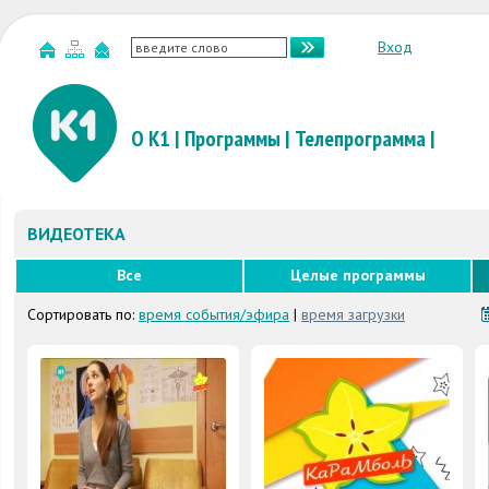
Вход
О К1
|
Программы
|
Телепрограмма
|
ВИДЕОТЕКА
Все
Целые программы
Сортировать по:
время события/эфира
|
время загрузки