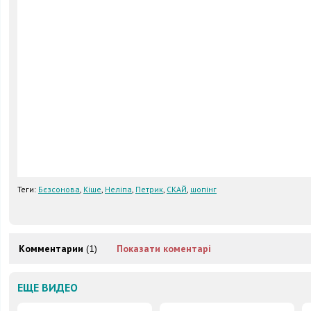
Теги:
Бєзсонова
,
Кіше
,
Неліпа
,
Петрик
,
СКАЙ
,
шопінг
Комментарии
(1)
Показати коментарі
ЕЩЕ ВИДЕО