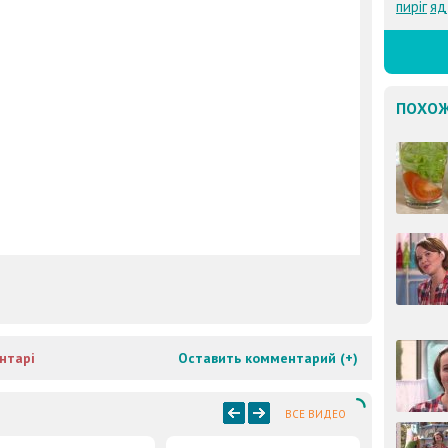
пиріг
яд
ПОХОЖ
нтарі
Оставить комментарий (
+
)
ВСЕ ВИДЕО