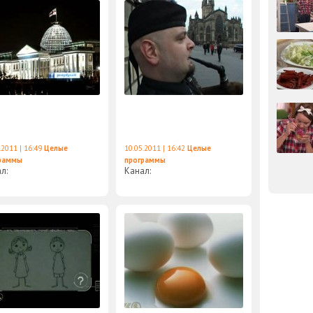
.2011 | 16:49
Целые
10.05.2011 | 16:42
Целые
раммы
программы
ал:
Канал: