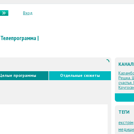
Вход
Телепрограмма
|
КАНА
Карамб
Целые программы
Отдельные сюжеты
Решка. 
счастья.
Кругосв
ТЕГИ
екстрім
медици