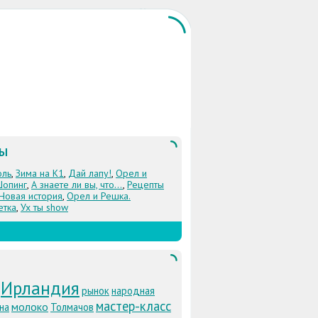
ЛЫ
оль
,
Зима на К1
,
Дай лапу!
,
Орел и
Шопинг
,
А знаете ли вы, что...
,
Рецепты
 Новая история
,
Орел и Решка.
етка
,
Ух ты show
Ирландия
рынок
народная
мастер-класс
молоко
на
Толмачов