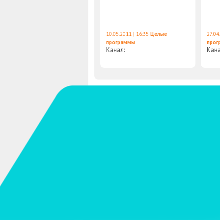
10.05.2011 | 16:35
Целые
27.04
программы
прог
Канал:
Кан