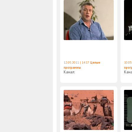
12.05.2011 | 14:17
Целые
10.05
программы
прог
Канал:
Кан