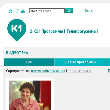
Вход
О К1
|
Программы
|
Телепрограмма
|
ВИДЕОТЕКА
Все
Целые программы
Сортировать по:
время события/эфира
|
время загрузки