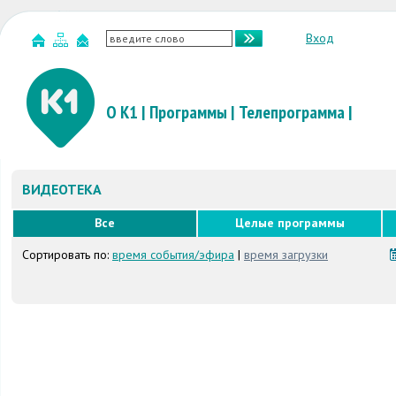
Вход
О К1
|
Программы
|
Телепрограмма
|
ВИДЕОТЕКА
Все
Целые программы
Сортировать по:
время события/эфира
|
время загрузки