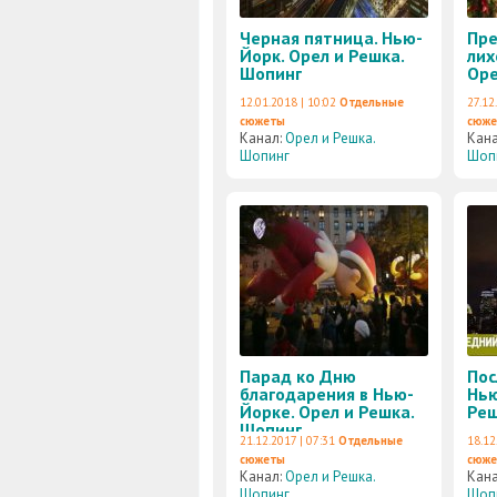
Черная пятница. Нью-
Пре
Йорк. Орел и Решка.
лих
Шопинг
Оре
12.01.2018 | 10:02
Отдельные
27.12
сюжеты
сюж
Канал:
Орел и Решка.
Кан
Шопинг
Шоп
Парад ко Дню
Пос
благодарения в Нью-
Нью
Йорке. Орел и Решка.
Реш
Шопинг
21.12.2017 | 07:31
Отдельные
18.12
сюжеты
сюж
Канал:
Орел и Решка.
Кан
Шопинг
Шоп