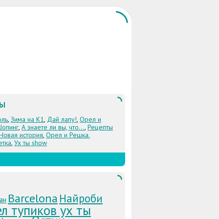
ЛЫ
оль
,
Зима на К1
,
Дай лапу!
,
Орел и
Шопинг
,
А знаете ли вы, что...
,
Рецепты
 Новая история
,
Орел и Решка.
етка
,
Ух ты show
Barcelona
Найроби
ан
л тупиков ух ты