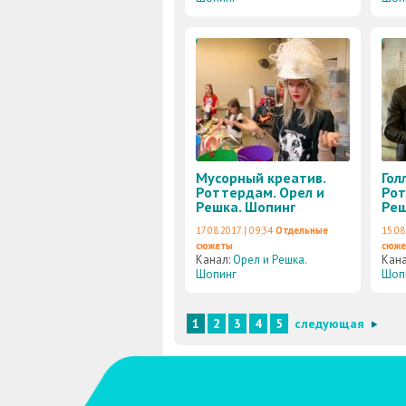
Мусорный креатив.
Гол
Роттердам. Орел и
Рот
Решка. Шопинг
Реш
17.08.2017 | 09:34
Отдельные
15.08
сюжеты
сюж
Канал:
Орел и Решка.
Кан
Шопинг
Шоп
1
2
3
4
5
следующая