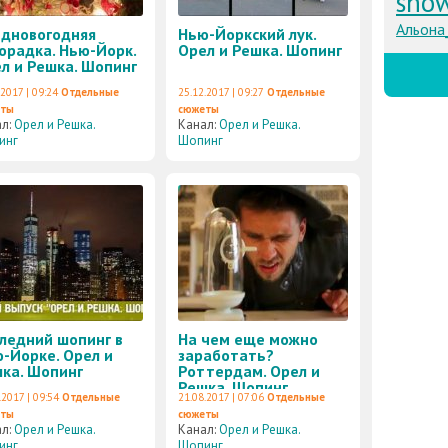
sho
Альона
дновогодняя
Нью-Йоркский лук.
орадка. Нью-Йорк.
Орел и Решка. Шопинг
л и Решка. Шопинг
.2017 | 09:24
Отдельные
25.12.2017 | 09:27
Отдельные
еты
сюжеты
ал:
Орел и Решка.
Канал:
Орел и Решка.
инг
Шопинг
ледний шопинг в
На чем еще можно
-Йорке. Орел и
заработать?
ка. Шопинг
Роттердам. Орел и
Решка. Шопинг
.2017 | 09:54
Отдельные
21.08.2017 | 07:06
Отдельные
еты
сюжеты
ал:
Орел и Решка.
Канал:
Орел и Решка.
инг
Шопинг