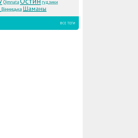
w
Остин
Qimnata
гудзики
Шаманы
_Вінницька
ВСЕ ТЕГИ