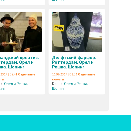
ландский креатив.
Делфтский фарфор.
тердам. Орел и
Роттердам. Орел и
ка. Шопинг
Решка. Шопинг
.2017 | 09:41
Отдельные
11.08.2017 | 08:03
Отдельные
еты
сюжеты
ал:
Орел и Решка.
Канал:
Орел и Решка.
инг
Шопинг