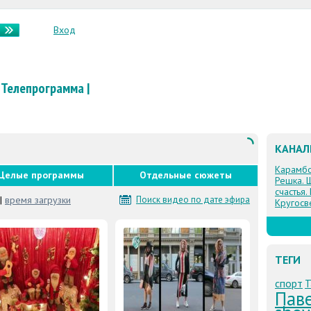
Вход
Телепрограмма
|
КАНА
Карамб
Целые программы
Отдельные сюжеты
Решка. 
счастья.
|
время загрузки
Поиск видео по дате эфира
Кругосв
ТЕГИ
спорт
Т
Паве