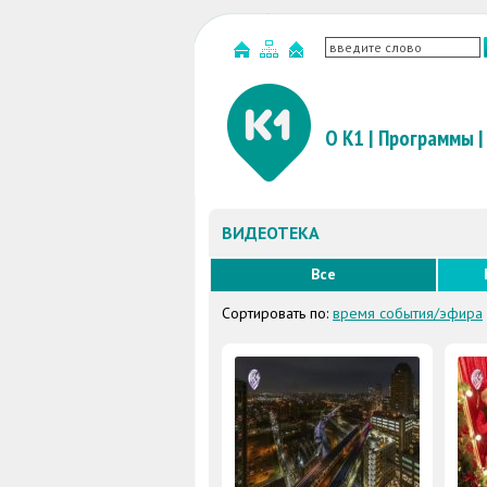
О К1
|
Программы
|
ВИДЕОТЕКА
Все
Сортировать по:
время события/эфира