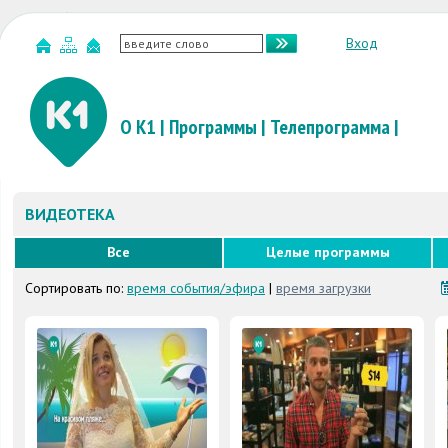
Вход
О К1
|
Программы
|
Телепрограмма
|
ВИДЕОТЕКА
Все
Целые программы
Сортировать по:
время события/эфира
|
время загрузки