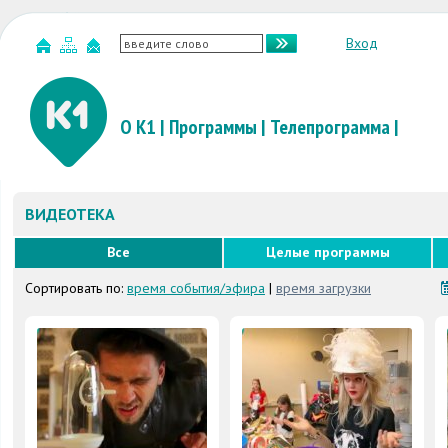
Вход
О К1
|
Программы
|
Телепрограмма
|
ВИДЕОТЕКА
Все
Целые программы
Сортировать по:
время события/эфира
|
время загрузки