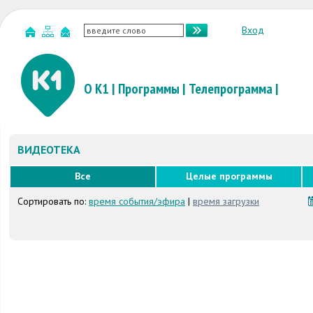
Вход
О К1
|
Программы
|
Телепрограмма
|
ВИДЕОТЕКА
Все
Целые программы
Сортировать по:
время события/эфира
|
время загрузки