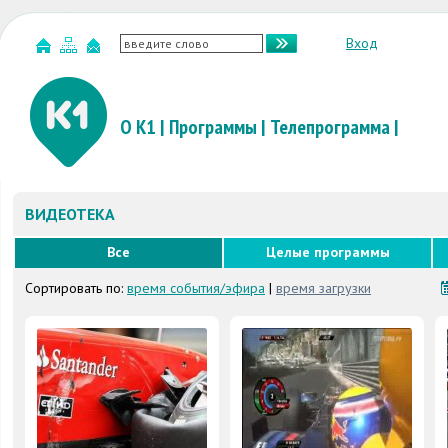
Вход
О К1
|
Программы
|
Телепрограмма
|
ВИДЕОТЕКА
Все
Целые программы
Сортировать по:
время события/эфира
|
время загрузки