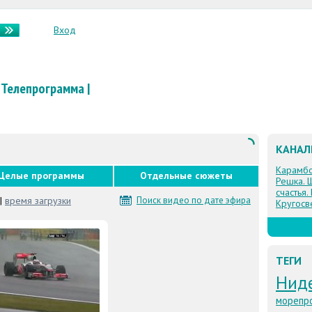
Вход
Телепрограмма
|
КАНА
Карамб
Целые программы
Отдельные сюжеты
Решка. 
счастья.
|
время загрузки
Поиск видео по дате эфира
Кругосв
ТЕГИ
Нид
морепр