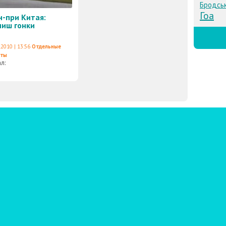
Бродсь
Гоа
н-при Китая:
иш гонки
.2010 | 13:56
Отдельные
еты
ал: