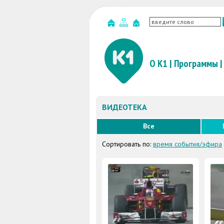
О К1
|
Программы
|
ВИДЕОТЕКА
Все
Сортировать по:
время события/эфира