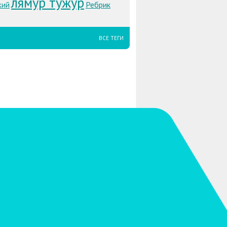
лямур тужур
Ребрик
кий
ВСЕ ТЕГИ