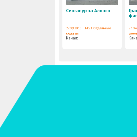
Сингапур за Алонсо
Гра
фин
27.09.2010 | 14:21
Отдельные
23.04
сюжеты
сюж
Канал:
Кан