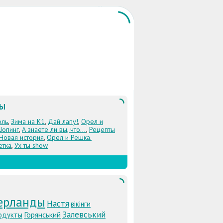
ЛЫ
оль
,
Зима на К1
,
Дай лапу!
,
Орел и
Шопинг
,
А знаете ли вы, что...
,
Рецепты
 Новая история
,
Орел и Решка.
етка
,
Ух ты show
ерланды
Настя
вікінги
Залевський
Горянський
одукты