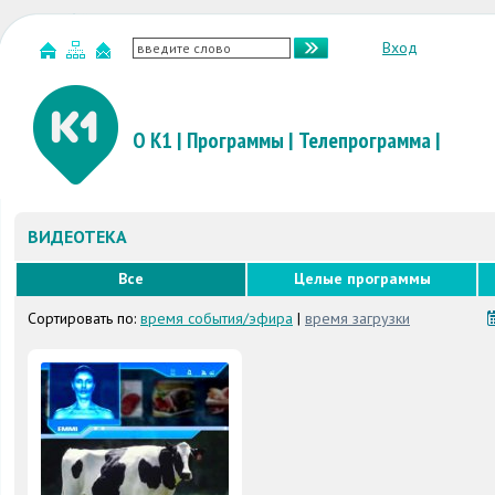
Вход
О К1
|
Программы
|
Телепрограмма
|
ВИДЕОТЕКА
Все
Целые программы
Сортировать по:
время события/эфира
|
время загрузки