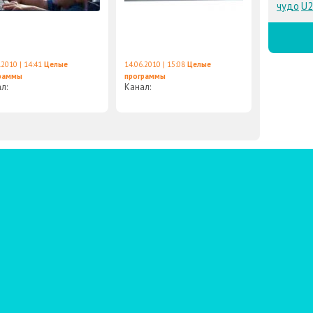
чудо
U2
.2010 | 14:41
Целые
14.06.2010 | 15:08
Целые
раммы
программы
ал:
Канал: