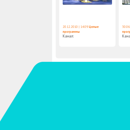
20.12.2010 | 14:09
Целые
30.06
программы
прог
Канал:
Кан