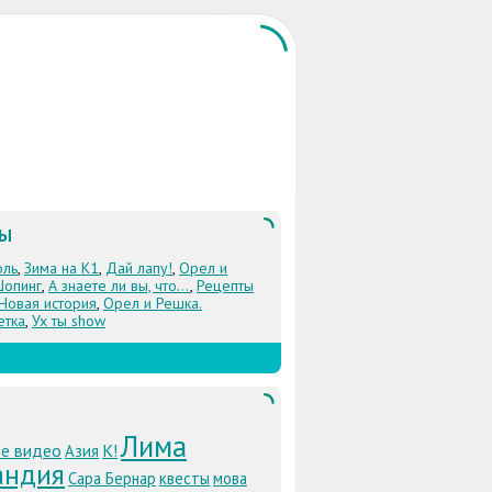
ЛЫ
оль
,
Зима на К1
,
Дай лапу!
,
Орел и
Шопинг
,
А знаете ли вы, что...
,
Рецепты
 Новая история
,
Орел и Решка.
етка
,
Ух ты show
Лима
е видео
К!
Азия
андия
Сара Бернар
квесты
мова