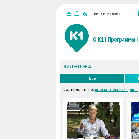
О К1
|
Программы
|
ВИДЕОТЕКА
Все
Сортировать по:
время события/эфира