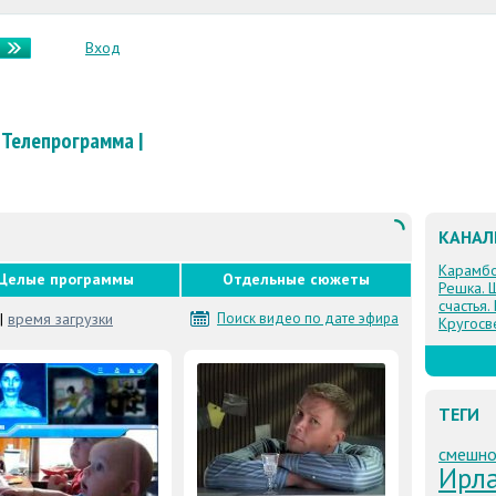
Вход
Телепрограмма
|
КАНА
Карамб
Целые программы
Отдельные сюжеты
Решка. 
счастья.
|
время загрузки
Поиск видео по дате эфира
Кругосв
ТЕГИ
смешно
Ирл