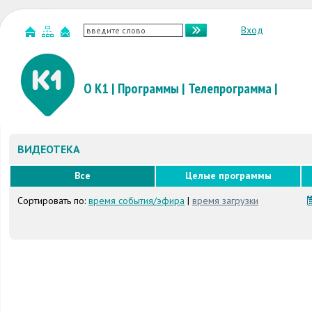
Вход
О К1
|
Программы
|
Телепрограмма
|
ВИДЕОТЕКА
Все
Целые программы
Сортировать по:
время события/эфира
|
время загрузки