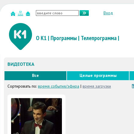
Вход
О К1
|
Программы
|
Телепрограмма
|
ВИДЕОТЕКА
Все
Целые программы
Сортировать по:
время события/эфира
|
время загрузки