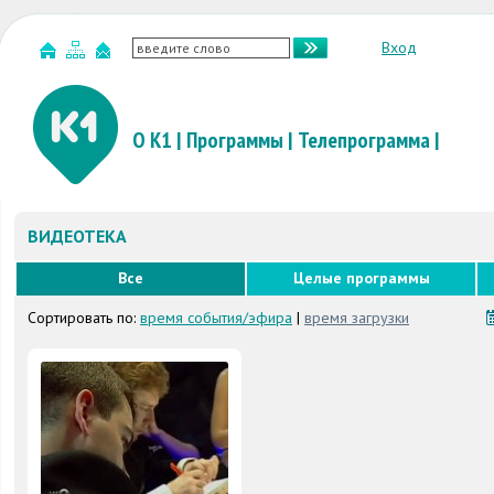
Вход
О К1
|
Программы
|
Телепрограмма
|
ВИДЕОТЕКА
Все
Целые программы
Сортировать по:
время события/эфира
|
время загрузки