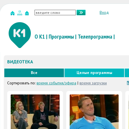
Вход
О К1
|
Программы
|
Телепрограмма
|
ВИДЕОТЕКА
Все
Целые программы
Сортировать по:
время события/эфира
|
время загрузки