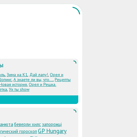
ЛЫ
оль
,
Зима на К1
,
Дай лапу!
,
Орел и
Шопинг
,
А знаете ли вы, что...
,
Рецепты
 Новая история
,
Орел и Решка.
етка
,
Ух ты show
анюта
беверли хилс
запорожці
GP Hungary
гический гороскоп