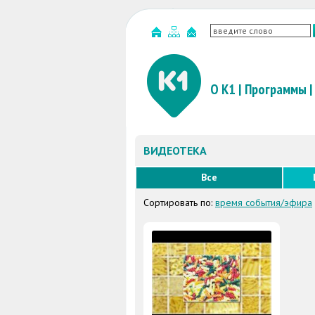
О К1
|
Программы
|
ВИДЕОТЕКА
Все
Сортировать по:
время события/эфира