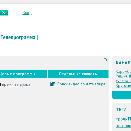
Вход
Телепрограмма
|
КАНА
Карамб
Целые программы
Отдельные сюжеты
Решка. 
счастья.
|
время загрузки
Поиск видео по дате эфира
Кругосв
ТЕГИ
П
троль
астроло