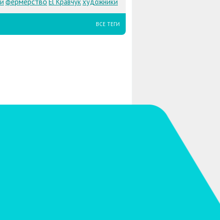
фермерство
ки
El Кравчук
художники
ВСЕ ТЕГИ